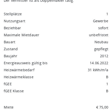
Der Vermittler ist als Doppelmakler tätig.
Stellplätze
1
Nutzungsart
Gewerbe
Beziehbar
sofort
Maximale Mietdauer
unbefristet
Bauart
Neubau
Zustand
gepflegt
Baujahr
2012
Energieausweis gültig bis
14.06.2022
Heizwärmebedarf
31 kWh/m
a
2
Heizwärmeklasse
B
fGEE
1
fGEE Klasse
B
Miete
€ 75,00