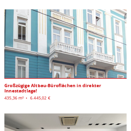
Großzügige Altbau-Büroflächen in direkter
Innestadtlage!
435,36 m²
6.445,02 €